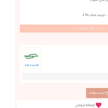
 عالي الجودة
نرعيد ميلاد 2.7m
سجل دخول لعرض السعر
Oak Tree UK
ارسل سؤالك
إضافة لرغباتي