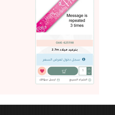
OAK-625198
بنرعيد ميلاد 2.7m
سجل دخول لعرض السعر
الشراء السريع
ارسل سؤالك