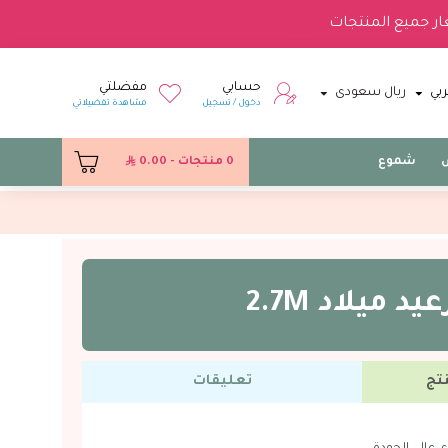
ار جميع المنتجات
حسابي
مفضلتي
بي
ريال سعودى
دخول / تسجيل
مشاهدة تفضيلاتي
س
شموع
0 منتجات - 0.00
يد ميلاد 2.7M
تج
تعليقات