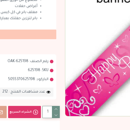
مصنوع من الورق المقوى
أغراض حفلات
مغلف بانر في كل كيس
بانر لتززين حفلتك بعبارة - ب
رقم الصنف:
OAK-625198
625198
SKU:
الباركود:
5055370625198
عدد مشاهدات المنتج : 212
الشراء السريع