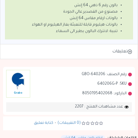
بالون رقم 6 ذهبي 64 إنش
مصنوع من القصدير عالي الجودة
بالونات ارقام مقاس 64 إنش
بالونات هيليوم قابلة للتعبئة بغاز الهيليوم او الهواء
تنبية :لاتترك البالون يطير الى السماء
تعليقات
رقم الصنف:
GBO-640206
640206G-P
SKU:
الباركود:
8050195402068
Grabo
عدد مشاهدات المنتج : 2207
(0 التقييمات)
-
كتابة تعليق