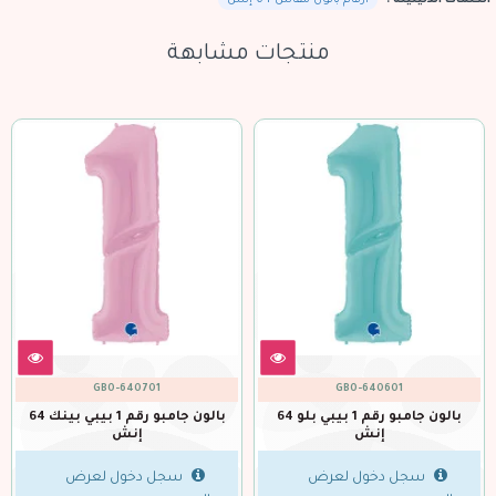
الكلمات الدليليلة :
ارقام بالون مقاس 64 إنش
منتجات مشابهة
GBO-640701
GBO-640201
بالون جامبو رقم 1 بيبي بينك 64
بالون 
إنش
بالون جامبو رقم 1 ذهبي 64 إنش
سجل دخول لعرض
سجل دخول لعرض
ا