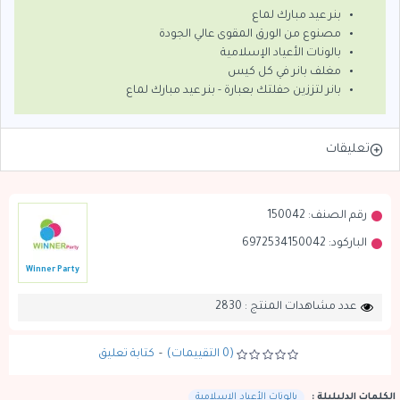
بنر عيد مبارك لماع
مصنوع من الورق المقوى عالي الجودة
بالونات الأعياد الإسلامية
مغلف بانر في كل كيس
بانر لتززين حفلتك بعبارة - بنر عيد مبارك لماع
تعليقات
رقم الصنف:
150042
الباركود:
6972534150042
Winner Party
عدد مشاهدات المنتج : 2830
(0 التقييمات)
-
كتابة تعليق
الكلمات الدليليلة :
بالونات الأعياد الإسلامية