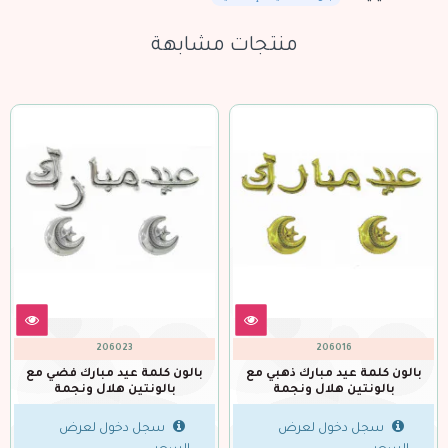
منتجات مشابهة
طلب مسبق
قري
33890
206023
لون كلمة عيد مبارك فضي مع
بالون خروف العيد 34 إنش
بالونتين هلال ونجمة
ب
سجل دخول لعرض
سجل دخول لعرض
السعر