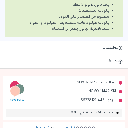
باقة بالون لابوبو 5 قطع
بالونات الشخصيات
مصنوع من القصدير عالي الجودة
بالونات هيليوم قابلة للتعبئة بغاز الهيليوم او الهواء
تنبية :لاتترك البالون يطير الى السماء
مواصفات
تعليقات
رقم الصنف:
NOVO-11442
NOVO-11442
SKU:
الباركود:
662281211442
Novo Party
عدد مشاهدات المنتج : 830