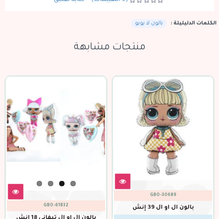
(0 التقييمات)
-
كتابة تعليق
الكلمات الدليليلة :
بالون لا بوبو
منتجات مشابهة
GBO-30689
GBO-61832
بالون ال او ال 39 إنش
بالون ال او ال تيفاني 18 إنش