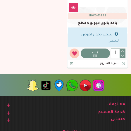
NOVO-11442
باقة بالون لابوبو 5 قطع
سجل دخول لعرض
السعر
الشراء السريع
معلومات
خدمة العملاء
حسابي