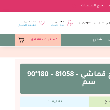
ار جميع المنتجات
حسابي
مفضلتي
بي
ريال سعودى
دخول / تسجيل
مشاهدة تفضيلاتي
س
شموع
0 منتجات - 0.00
خلفيات تخرج قماشي - 81058 - 180*90
سم
تج
تعليقات