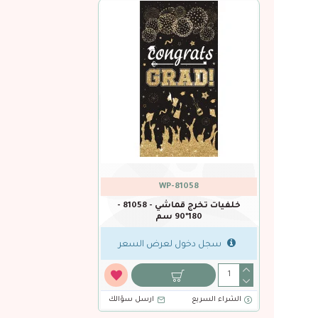
WP-81058
خلفيات تخرج قماشي - 81058 -
180*90 سم
سجل دخول لعرض السعر
الشراء السريع
ارسل سؤالك