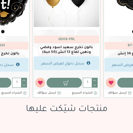
9574-026
9
556
مبروك التخرج
اكياس ورقية اسود مبروك التخرج
26*17*9سم(3حبة)
عرض السعر
سجل دخول لعرض السعر
سجل دخو
ارسل سؤالك
الشراء السريع
ارسل سؤالك
الشراء السريع
منتجات شيّكت عليها