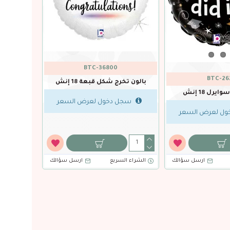
QTX-55836
QTX-21
بالون تخرج 
بالون تخرج أضواء سرادق قراد 18
بالون تخرج أنماط غراد الأسود
إنش
والذهبي 18 إنش
سجل
ل لعرض السعر
سجل دخول لعرض السعر
ارسل سؤالك
الشراء السريع
ارسل سؤالك