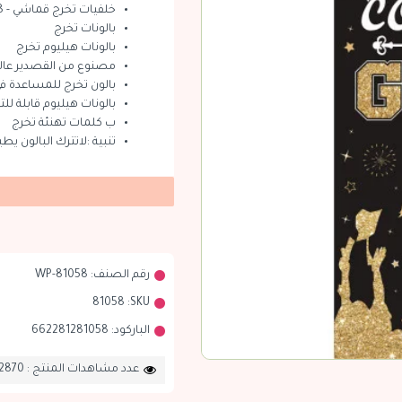
خلفيات تخرج قماشي - 81058 - 180*90 سم
بالونات تخرج
بالونات هيليوم تخرج
مصنوع من القصدير عالي
بالون تخرج للمساعدة في
بالونات هيليوم قابلة للتع
ب كلمات تهنئة تخرج
تنبية :لاتترك البالون يط
رقم الصنف:
WP-81058
81058
SKU:
الباركود:
662281281058
عدد مشاهدات المنتج : 2870