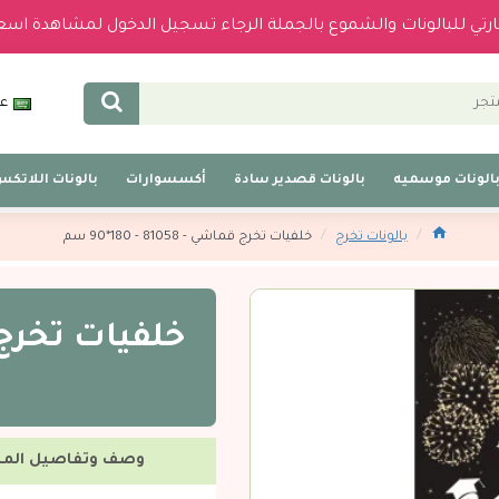
بارتي للبالونات والشموع بالجملة الرجاء تسجيل الدخول لمشاهدة اسع
عر
الونات موسميه
بالونات قصدير سادة
أكسسوارات
بالونات اللاتك
بالونات تخرج
خلفيات تخرج قماشي - 81058 - 180*90 سم
وصف وتفاصيل المن