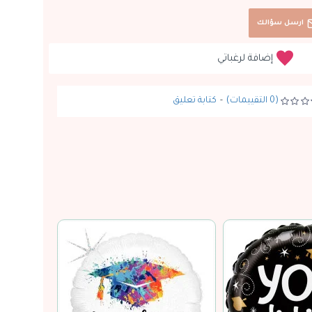
ارسل سؤالك
إضافة لرغباتي
(0 التقييمات)
-
كتابة تعليق
نفدت الكمية