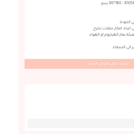
 الجودة
 اعداد افكار حفلات تخرج
بئة بغاز الهيليوم او الهواء
ير الى السماء
سجل دخول لعرض السعر