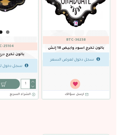
574-027
9574-025
اكياس ورقية ابيض مبروك التخرج
اكياس ورقية اسود 
26*17*9سم(3حبة)
26*17*9سم(3حبة)
سجل دخول لعرض السعر
سجل دخول ل
الشراء السريع
ارسل سؤالك
الشراء السريع