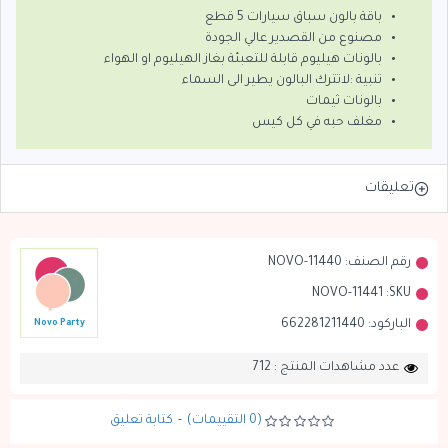
باقة بالون سباق سيارات 5 قطع
مصنوع من القصدير عالي الجودة
بالونات هيليوم قابلة للتعبئة بغاز الهيليوم او الهواء
تنبية :لاتترك البالون يطير الى السماء
بالونات ثيمات
مغلف حبه في كل كيس
تعليقات
رقم الصنف:
NOVO-11440
NOVO-11441
SKU:
الباركود:
662281211440
Novo Party
عدد مشاهدات المنتج : 712
(0 التقييمات)
-
كتابة تعليق