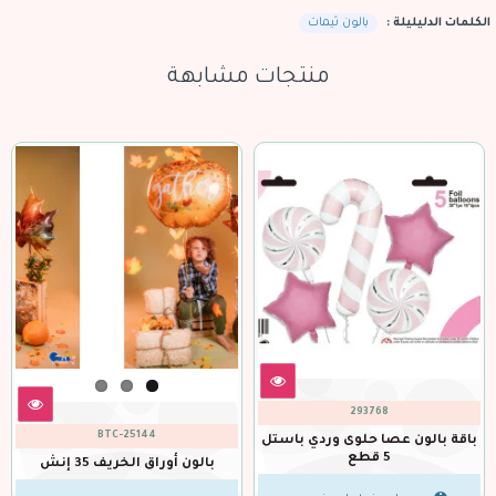
الكلمات الدليليلة :
بالون ثيمات
منتجات مشابهة
293768
BTC-25144
باقة بالون عصا حلوى وردي باستل
5 قطع
بالون أوراق الخريف 35 إنش