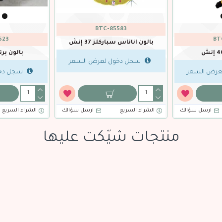
68
293773
NO
ت 5 قطع
باقة بالون عصا حلوى لافندر 5 قطع
ق
عرض السعر
سجل دخول لعرض السعر
سجل دخو
ارسل سؤالك
الشراء السريع
ارسل سؤالك
الشراء السريع
منتجات شيّكت عليها