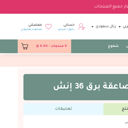
ار جميع المنتجات
حسابي
مفضلتي
بي
ريال سعودى
دخول / تسجيل
مشاهدة تفضيلاتي
س
شموع
0 منتجات - 0.00
قة برق 36 إنش
تج
تعليقات