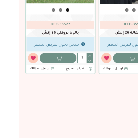
2937
BTC-25144
باقة بالون عصا حلوى وردي باستل 5
طع
بالون أوراق الخريف 35 إنش
بالو
ل لعرض السعر
سجل دخول لعرض السعر
سجل
ارسل سؤالك
الشراء السريع
ارسل سؤالك