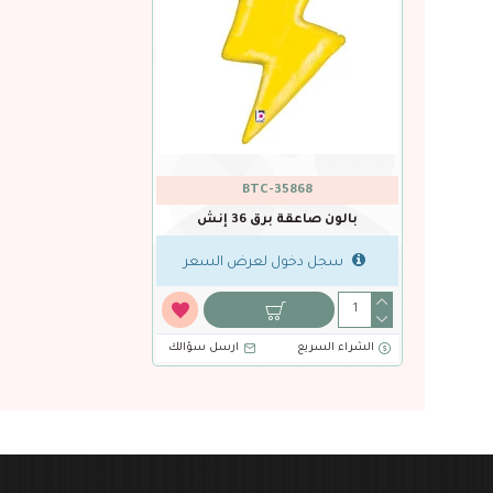
BTC-35868
بالون صاعقة برق 36 إنش
سجل دخول لعرض السعر
الشراء السريع
ارسل سؤالك