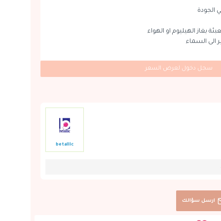
 الجودة
بئة بغاز الهيليوم او الهواء
ير الى السماء
سجل دخول لعرض السعر
betallic
ارسل سؤالك