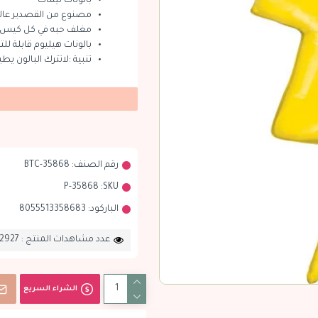
بالونات ثيمات
مصنوع من القصدير عالي
مغلف حبه في كل كيس
بالونات هيليوم قابلة للتع
تنبية :لاتترك البالون يط
رقم الصنف:
BTC-35868
35868-P
SKU:
الباركود:
8055513358683
عدد مشاهدات المنتج : 2927
الشراء السريع