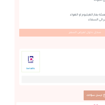
 الجودة
بئة بغاز الهيليوم او الهواء
ير الى السماء
سجل دخول لعرض السعر
betallic
ارسل سؤالك