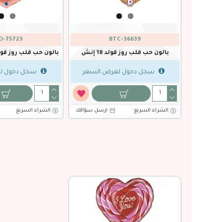
CNV-16449
BTC-25078
بالون حب اسود وذهبي رخامي 18 إنش
بالون حب روز قولد 60 إنش
سجل دخول لعرض السعر
سجل دخول لعرض ا
لك
الشراء السريع
ارسل سؤالك
الشراء السريع
ارس