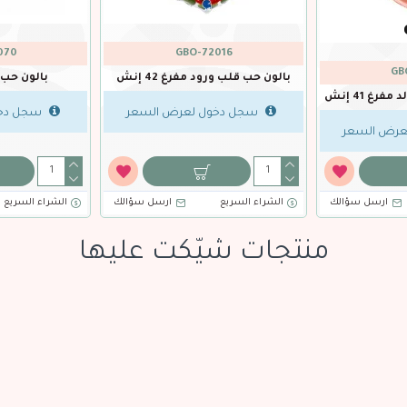
BO-75702
BTC-35752
بالون حب شكل قبلة 39 إنش
بالون حب قلب ذهبي مفرغ 1
لسعر
سجل دخول لعرض السعر
سجل دخول لعر
ل سؤالك
الشراء السريع
ارسل سؤالك
الشراء السريع
منتجات شيّكت عليها