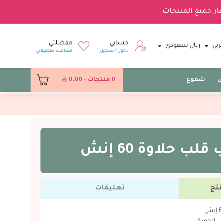
ار جميع المنتجات
حسابي
مفضلتي
بي
ريال سعودى
دخول / تسجيل
مشاهدة تفضيلاتي
س
شموع
0 منتجات - 0.00
لب حلاوة 60 إنش
تج
تعليقات