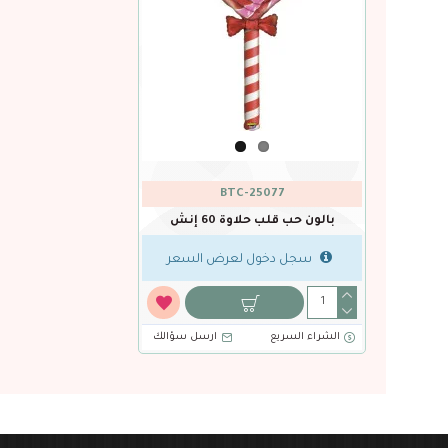
BTC-25077
بالون حب قلب حلاوة 60 إنش
سجل دخول لعرض السعر
الشراء السريع
ارسل سؤالك