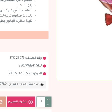
مصنوع من القصدير عالي
بالونات حب
مغلف حبه في كل كيس
بالونات هيليوم قابلة للتع
تنبية :لاتترك البالون يط
رقم الصنف:
BTC-25077
25077WE-P
SKU:
الباركود:
8055513250772
عدد مشاهدات المنتج : 2782
الشراء السريع