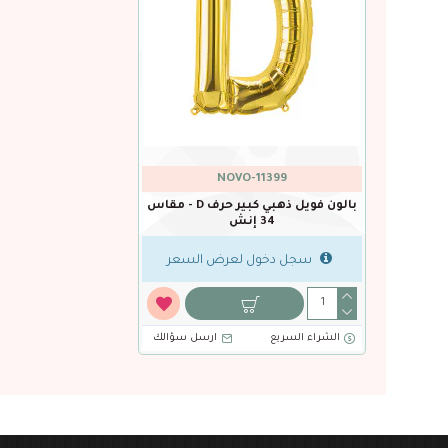
NOVO-11399
بالون فويل ذهبي كبير حرف D - مقاس
34 إنش
سجل دخول لعرض السعر
الشراء السريع
ارسل سؤالك