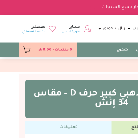
ار جميع المنتجات
حسابي
مفضلتي
بي
ريال سعودى
دخول / تسجيل
مشاهدة تفضيلاتي
س
شموع
0 منتجات - 0.00
بالون فويل ذهبي كبير حرف D - مقاس
34 إنش
تج
تعليقات