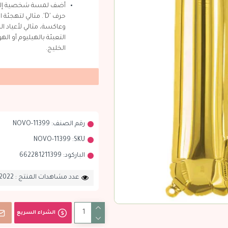
أضف لمسة شخصية إلى من
حرف 'D'. مثالي لته
وعاكسة، مثالي لأعياد ال
التعبئة بالهيليوم أو ا
الخليج.
رقم الصنف:
NOVO-11399
NOVO-11399
SKU:
الباركود:
662281211399
عدد مشاهدات المنتج : 2022
الشراء السريع