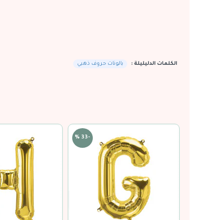
الكلمات الدليليلة :
بالونات حروف ذهبي
-33 %
-33 %