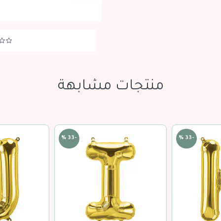
منتجات مشابهة
-33 %
-33 %