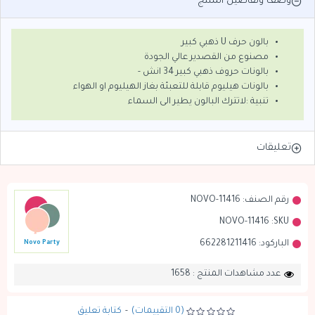
وصف وتفاصيل المنتج
بالون حرف U ذهبي كبير
مصنوع من القصدير عالي الجودة
بالونات حروف ذهبي كبير 34 انش -
بالونات هيليوم قابلة للتعبئة بغاز الهيليوم او الهواء
تنبية :لاتترك البالون يطير الى السماء
تعليقات
رقم الصنف:
NOVO-11416
NOVO-11416
SKU:
الباركود:
662281211416
Novo Party
عدد مشاهدات المنتج : 1658
(0 التقييمات)
-
كتابة تعليق