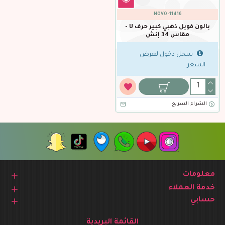
NOVO-11416
بالون فويل ذهبي كبير حرف U -
مقاس 34 إنش
سجل دخول لعرض
السعر
الشراء السريع
معلومات
خدمة العملاء
حسابي
القائمة البريدية