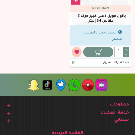
NOVO-11421
بالون فويل ذهبي كبير حرف Z -
مقاس 34 إنش
سجل دخول لعرض
السعر
الشراء السريع
معلومات
خدمة العملاء
حسابي
القائمة البريدية