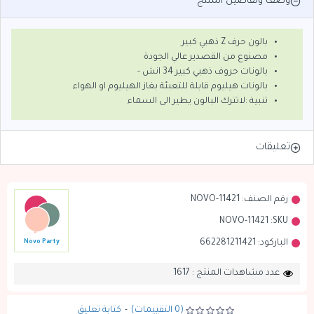
وصف وتفاصيل المنتج
بالون حرف Z ذهبي كبير
مصنوع من القصدير عالي الجودة
بالونات حروف ذهبي كبير 34 انش -
بالونات هيليوم قابلة للتعبئة بغاز الهيليوم او الهواء
تنبية :لاتترك البالون يطير الى السماء
تعليقات
رقم الصنف:
NOVO-11421
NOVO-11421
SKU:
الباركود:
662281211421
Novo Party
عدد مشاهدات المنتج : 1617
(0 التقييمات)
-
كتابة تعليق