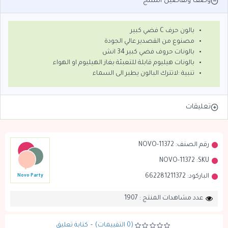
وصف وتفاصيل المنتج
بالون حرف C فضي كبير
مصنوع من القصدير عالي الجودة
بالونات حروف فضي كبير 34 انش
بالونات هيليوم قابلة للتعبئة بغاز الهيليوم او الهواء
تنبية :لاتترك البالون يطير الى السماء
تعليقات
رقم الصنف:
NOVO-11372
NOVO-11372
SKU:
الباركود:
662281211372
Novo Party
عدد مشاهدات المنتج : 1907
(0 التقييمات)
-
كتابة تعليق