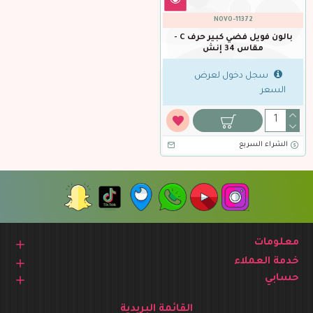
NOVO-11372
بالون فويل فضي كبير حرف C -
مقاس 34 إنش
سجل دخول لعرض
السعر
الشراء السريع
معلومات
خدمة العملاء
حسابي
القائمة البريدية