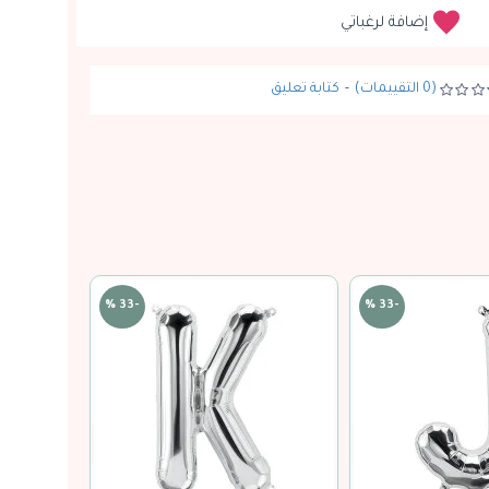
إضافة لرغباتي
(0 التقييمات)
-
كتابة تعليق
-33 %
-33 %