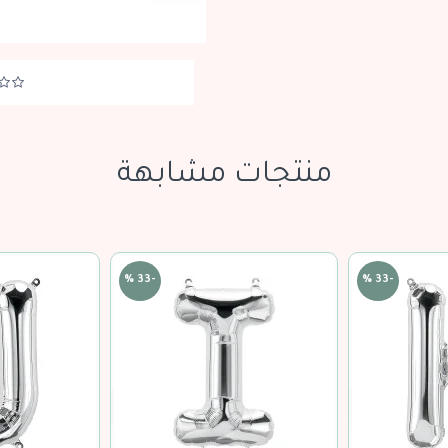
منتجات مشابهة
-33 %
-33 %