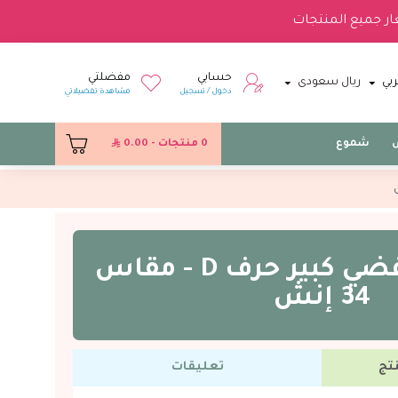
ار جميع المنتجات
حسابي
مفضلتي
بي
ريال سعودى
دخول / تسجيل
مشاهدة تفضيلاتي
س
شموع
0 منتجات - 0.00
بالون فويل فضي كبير حرف D - مقاس
34 إنش
تج
تعليقات