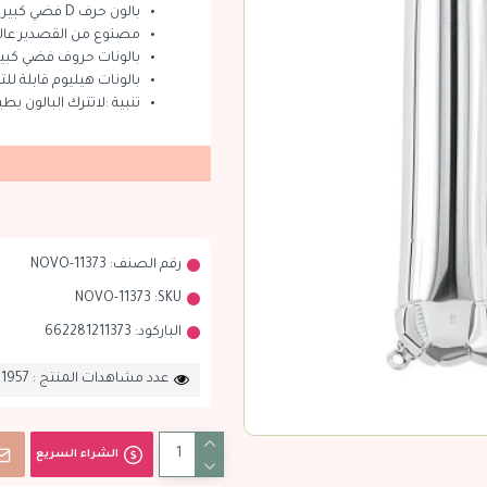
بالون حرف D فضي كبير
مصنوع من القصدير عالي
بالونات حروف فضي كبير 34 ان
بالونات هيليوم قابلة للتع
تنبية :لاتترك البالون يط
رقم الصنف:
NOVO-11373
NOVO-11373
SKU:
الباركود:
662281211373
عدد مشاهدات المنتج : 1957
الشراء السريع