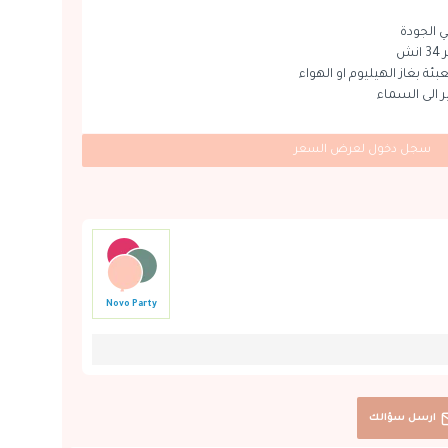
 الجودة
ش
بئة بغاز الهيليوم او الهواء
ير الى السماء
سجل دخول لعرض السعر
Novo Party
ارسل سؤالك