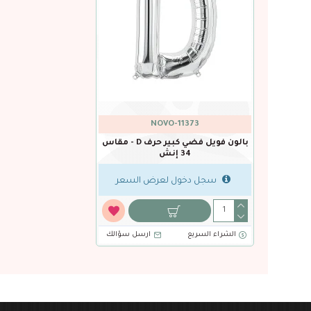
NOVO-11373
بالون فويل فضي كبير حرف D - مقاس
34 إنش
سجل دخول لعرض السعر
الشراء السريع
ارسل سؤالك