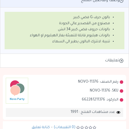
وصف وتفاصيل المنتج
بالون حرف G فضي كبير
مصنوع من القصدير عالي الجودة
بالونات حروف فضي كبير 34 انش
بالونات هيليوم قابلة للتعبئة بغاز الهيليوم او الهواء
تنبية :لاتترك البالون يطير الى السماء
تعليقات
رقم الصنف:
NOVO-11376
NOVO-11376
SKU:
الباركود:
662281211376
Novo Party
عدد مشاهدات المنتج : 1991
(0 التقييمات)
-
كتابة تعليق