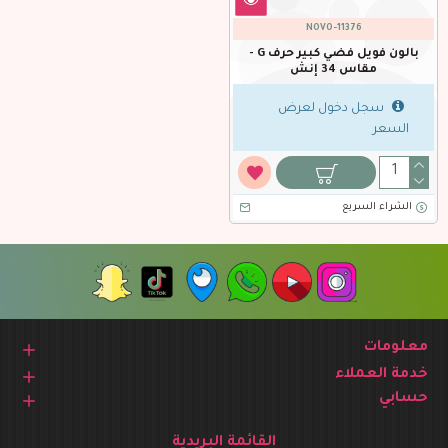
NOVO-11376
بالون فويل فضي كبير حرف G -
مقاس 34 إنش
سجل دخول لعرض
السعر
الشراء السريع
معلومات
خدمة العملاء
حسابي
القائمة البريدية