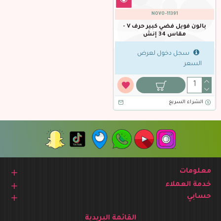
NOVO-11391
بالون فويل فضي كبير حرف V -
مقاس 34 إنش
سجل دخول لعرض
السعر
الشراء السريع
معلومات
خدمة العملاء
حسابي
القائمة البريدية