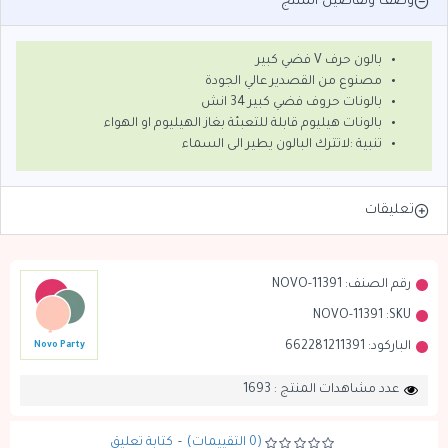
وصف وتفاصيل المنتج
بالون حرف V فضي كبير
مصنوع من القصدير عالي الجودة
بالونات حروف فضي كبير 34 انش
بالونات هيليوم قابلة للتعبئة بغاز الهيليوم او الهواء
تنبية :لاتترك البالون يطير الى السماء
تعليقات
رقم الصنف:
NOVO-11391
NOVO-11391
SKU:
الباركود:
662281211391
Novo Party
عدد مشاهدات المنتج : 1693
(0 التقييمات)
-
كتابة تعليق