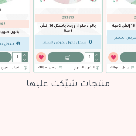
293788
293783
باقة بالون عصا حلوى وردي باستل 5
بالون حلوى اصفر 16 إنش 2حبة
2حبة
سجل دخول لعرض السعر
عر
سجل دخول لعرض 
ؤالك
الشراء السريع
ارسل سؤالك
الشراء السريع
ا
منتجات شيّكت عليها