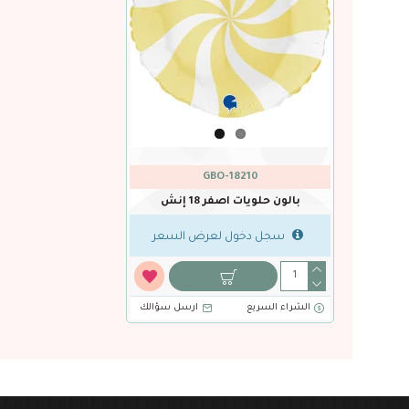
GBO-18210
بالون حلويات اصفر 18 إنش
سجل دخول لعرض السعر
الشراء السريع
ارسل سؤالك