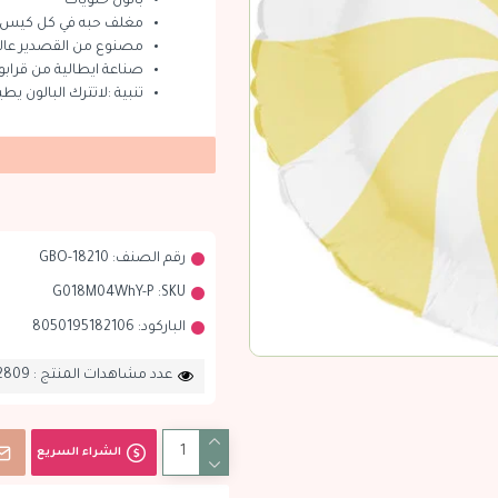
بالون حلويات
مغلف حبه في كل كيس
مصنوع من القصدير عالي
صناعة ايطالية من قرابو
تنبية :لاتترك البالون يط
رقم الصنف:
GBO-18210
G018M04WhY-P
SKU:
الباركود:
8050195182106
عدد مشاهدات المنتج : 2809
الشراء السريع