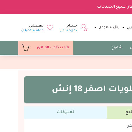
ار جميع المنتجات
حسابي
مفضلتي
بي
ريال سعودى
دخول / تسجيل
مشاهدة تفضيلاتي
س
شموع
0 منتجات - 0.00
يات اصفر 18 إنش
تج
تعليقات