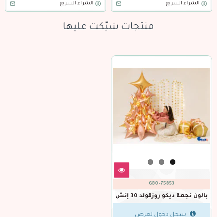
الشراء السريع
الشراء السريع
منتجات شيّكت عليها
GBO-75853
بالون نجمة ديكو روزقولد 30 إنش
سجل دخول لعرض