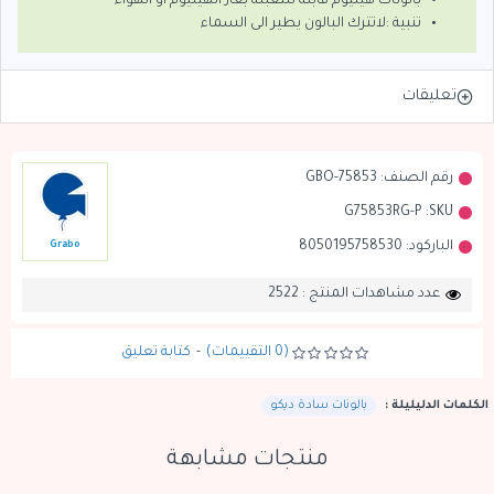
بالونات هيليوم قابلة للتعبئة بغاز الهيليوم او الهواء
تنبية :لاتترك البالون يطير الى السماء
تعليقات
رقم الصنف:
GBO-75853
G75853RG-P
SKU:
الباركود:
8050195758530
Grabo
عدد مشاهدات المنتج : 2522
(0 التقييمات)
-
كتابة تعليق
الكلمات الدليليلة :
بالونات سادة ديكو
منتجات مشابهة