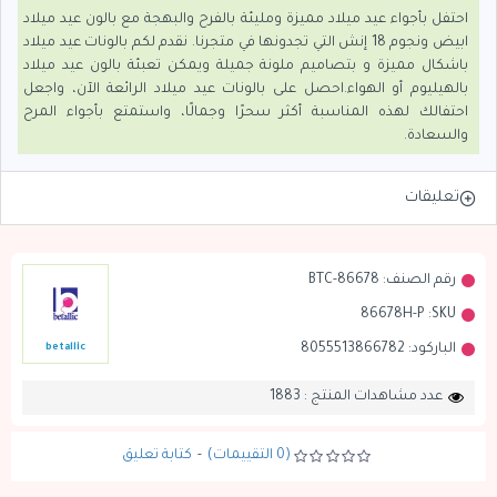
احتفل بأجواء عيد ميلاد مميزة ومليئة بالفرح والبهجة مع بالون عيد ميلاد
ابيض ونجوم 18 إنش التي تجدونها في متجرنا. نقدم لكم بالونات عيد ميلاد
باشكال مميزة و بتصاميم ملونة جميلة ويمكن تعبئة بالون عيد ميلاد
بالهيليوم أو الهواء.احصل على بالونات عيد ميلاد الرائعة الآن، واجعل
احتفالك لهذه المناسبة أكثر سحرًا وجمالًا، واستمتع بأجواء المرح
والسعادة.
تعليقات
رقم الصنف:
BTC-86678
86678H-P
SKU:
الباركود:
8055513866782
betallic
عدد مشاهدات المنتج : 1883
(0 التقييمات)
-
كتابة تعليق