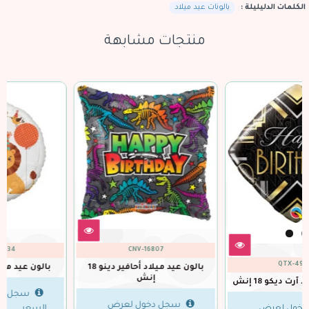
الكلمات الدليليلة :
بالونات عيد ميلاد
منتجات مشابهة
CNV-16858
GDN-149234
بالون عيد ميلاد أسد 18 انش
بالون عيد ميلاد اخضر 18 إنش
سجل دخول لعرض
سجل دخول لعرض