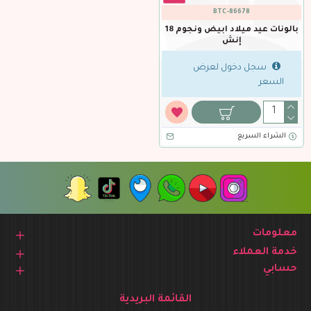
BTC-86678
بالونات عيد ميلاد ابيض ونجوم 18
إنش
سجل دخول لعرض
السعر
الشراء السريع
معلومات
خدمة العملاء
حسابي
القائمة البريدية