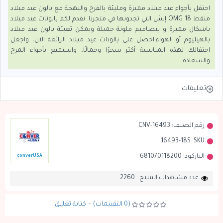
احتفل بأجواء عيد ميلاد مميزة ومليئة بالفرح والبهجة مع بالون عيد ميلاد
منقط OMG 18 إنش التي تجدونها في متجرنا. نقدم لكم بالونات عيد ميلاد
باشكال مميزة و بتصاميم ملونة جميلة ويمكن تعبئة بالون عيد ميلاد
بالهيليوم أو الهواء.احصل على بالونات عيد ميلاد الرائعة الآن، واجعل
احتفالك لهذه المناسبة أكثر سحرًا وجمالًا، واستمتع بأجواء المرح
والسعادة.
تعليقات
رقم الصنف:
CNV-16493
16493-18S
SKU:
الباركود:
681070118200
converUSA
عدد مشاهدات المنتج : 2260
(0 التقييمات)
-
كتابة تعليق