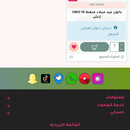
CNV-16493
بالون عيد ميلاد منقط OMG 18
إنش
سجل دخول لعرض
السعر
الشراء السريع
معلومات
خدمة العملاء
حسابي
القائمة البريدية