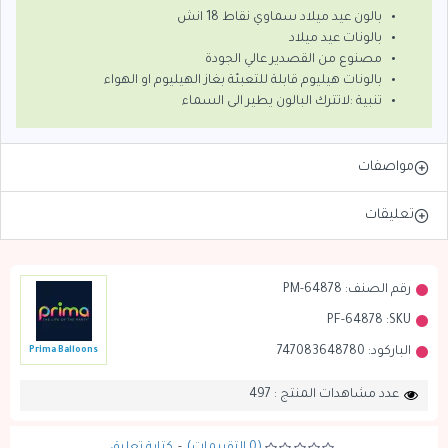
بالون عيد ميلاد سماوي نقاط 18 انش
بالونات عيد ميلاد
مصنوع من القصدير عالي الجودة
بالونات هيليوم قابلة للتعبئة بغاز الهيليوم او الهواء
تنبية :لاتترك البالون يطير الى السماء
مواصفات
تعليقات
رقم الصنف:
PM-64878
PF-64878
SKU:
الباركود:
747083648780
Prima Balloons
عدد مشاهدات المنتج : 497