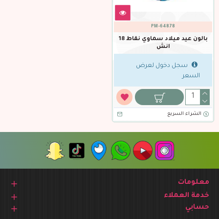
PM-64878
بالون عيد ميلاد سماوي نقاط 18
انش
سجل دخول لعرض
السعر
الشراء السريع
معلومات
خدمة العملاء
حسابي