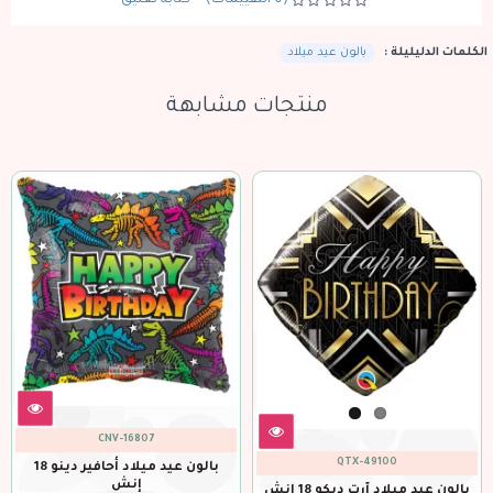
(0 التقييمات)
-
كتابة تعليق
الكلمات الدليليلة :
بالون عيد ميلاد
منتجات مشابهة
CNV-16858
GDN-149234
بالون عيد ميلاد أحافير دينو 18
بالون عيد ميلاد أسد 18 انش
بالون عيد ميلاد اخضر 18 إنش