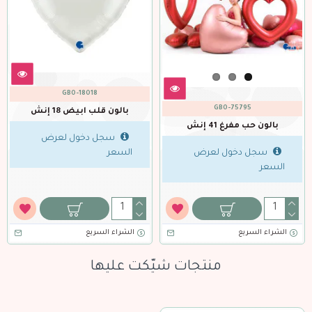
O-18011
GBO-
GBO-18008
1 إنش
بالون قلب اخضر غامق 
بالون قلب احمر سادة 18 إنش
ل لعرض
سجل دخول
سجل دخول لعرض
السعر
السعر
الشراء السريع
منتجات شيّكت عليها