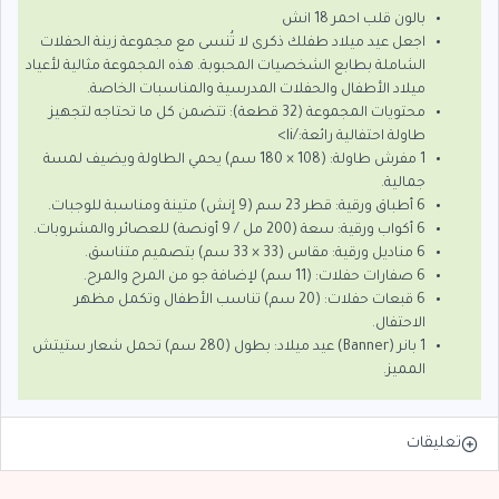
بالون قلب احمر 18 انش
اجعل عيد ميلاد طفلك ذكرى لا تُنسى مع مجموعة زينة الحفلات
الشاملة بطابع الشخصيات المحبوبة. هذه المجموعة مثالية لأعياد
ميلاد الأطفال والحفلات المدرسية والمناسبات الخاصة.
محتويات المجموعة (32 قطعة): تتضمن كل ما تحتاجه لتجهيز
طاولة احتفالية رائعة:/li>
1 مفرش طاولة: (108 × 180 سم) يحمي الطاولة ويضيف لمسة
جمالية.
6 أطباق ورقية: قطر 23 سم (9 إنش) متينة ومناسبة للوجبات.
6 أكواب ورقية: سعة (200 مل / 9 أونصة) للعصائر والمشروبات.
6 مناديل ورقية: مقاس (33 × 33 سم) بتصميم متناسق.
6 صفارات حفلات: (11 سم) لإضافة جو من المرح والمرح.
6 قبعات حفلات: (20 سم) تناسب الأطفال وتكمل مظهر
الاحتفال.
1 بانر (Banner) عيد ميلاد: بطول (280 سم) تحمل شعار ستيتش
المميز.
تعليقات