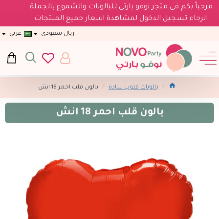
مرحباً بكم فى متجر نوفو بارتي للبالونات والشموع بالجملة
الرجاء تسجيل الدخول لمشاهدة اسعار جميع المنتجات
ريال سعودى
عربي
بالونات قلوب سادة
بالون قلب احمر 18 انش
بالون قلب احمر 18 انش