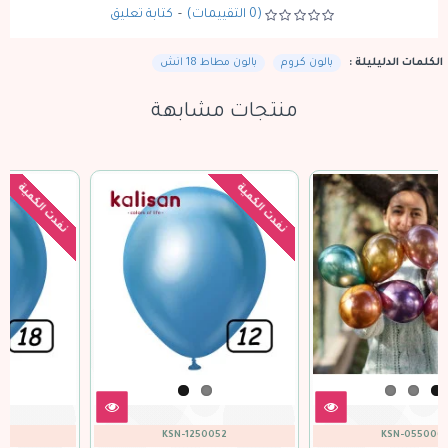
(0 التقييمات)
-
كتابة تعليق
الكلمات الدليليلة :
بالون كروم
بالون مطاط 18 انش
منتجات مشابهة
نفدت الكمية
نفدت الكمية
KSN-1850050
KSN-1250052