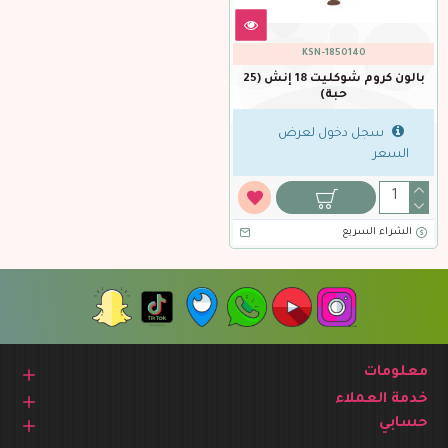
KSN-1850140
بالون كروم شوكليت 18 إنش (25
حبة)
سجل دخول لعرض
السعر
الشراء السريع
معلومات
خدمة العملاء
حسابي