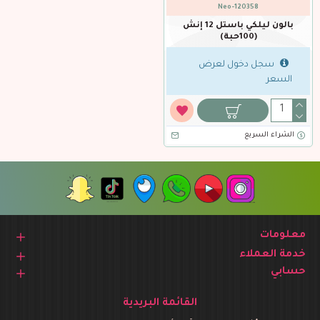
Neo-120358
بالون ليلكي باستل 12 إنش
(100حبة)
سجل دخول لعرض
السعر
الشراء السريع
معلومات
خدمة العملاء
حسابي
القائمة البريدية