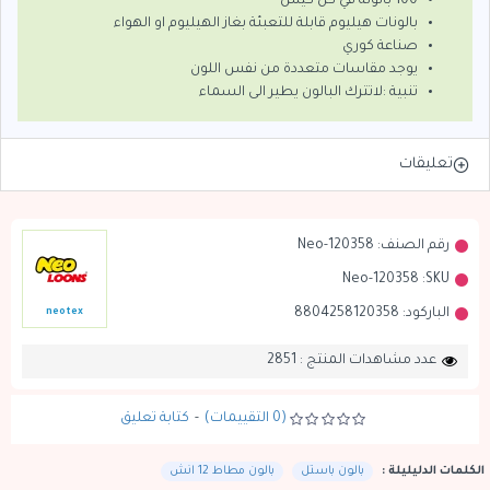
100 بالونة في كل كيس
بالونات هيليوم قابلة للتعبئة بغاز الهيليوم او الهواء
صناعة كوري
يوجد مقاسات متعددة من نفس اللون
تنبية :لاتترك البالون يطير الى السماء
تعليقات
رقم الصنف:
Neo-120358
Neo-120358
SKU:
الباركود:
8804258120358
neotex
عدد مشاهدات المنتج : 2851
(0 التقييمات)
-
كتابة تعليق
الكلمات الدليليلة :
بالون باستل
بالون مطاط 12 انش