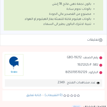
بالون نجمة ذهبي فاتح 18 إنش
بالونات نجوم سادة
مصنوع من القصدير عالي الجودة
بالونات هيليوم قابلة للتعبئة بغاز الهيليوم او الهواء
تنبية :لاتترك البالون يطير الى السماء
تعليقات
رقم الصنف:
GBO-19212
19212G5-P
SKU:
الباركود:
8050195192129
Grabo
عدد مشاهدات المنتج : 2349
(0 التقييمات)
-
كتابة تعليق