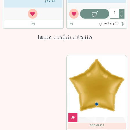
السعر
الشراء السريع
منتجات شيّكت عليها
GBO-19212