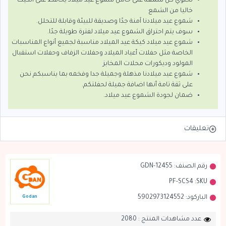
تحتوي كل شمعة على حامل شموع عيد ميلاد يحافظ على الكيك
خاليا من الشمع
شموع عيد ميلادنا آمنة جدًا وصديقة للبيئة وقابلة للتحلل.
سوف يتم احتراق الشموع عيد ميلاد لفترة طويلة جدًا.
شموع عيد ميلاد كيكة عيد الميلاد مناسبة لجميع أنواع المناسبات
الخاصة مثل حفلات أعياد الميلاد وحفلات الزفاف وحفلات استقبال
المولود وديكورات محلات المخابز
شموع عيد ميلادنا مذهلة وجميلة جدا وفخمه بما يناسبكم نحن
على ثقة تامة أنها اضافة جميلة لحفلتكم.
ضمان لجودة الشموع عيد ميلاد.
تعليقات
رقم الصنف:
GDN-12455
PF-SCS4
SKU:
الباركود:
5902973124552
Godan
عدد مشاهدات المنتج : 2080