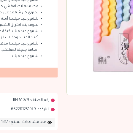
شموع عيد ميلاد و تغري
مصممة لاضافة شي جميل
تحتوي كل شمعة على حا
شموع عيد ميلادنا آمنة ج
سوف يتم احتراق الشموع 
شموع عيد ميلاد كيكة عي
أعياد الميلاد وحفلات ا
شموع عيد ميلادنا مذهلة
اضافة جميلة لحفلتكم.
شموع عيد ميلاد
رقم الصنف:
BH-51079
الباركود:
662281251079
عدد مشاهدات المنتج : 1317