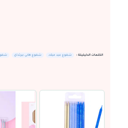
الكلمات الدليليلة :
شموع عيد ميلاد
شموع هابي بيرثداي
شموع 