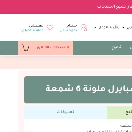
ار جميع المنتجات
حسابي
مفضلتي
بي
ريال سعودى
دخول / تسجيل
مشاهدة تفضيلاتي
س
شموع
0 منتجات - 0.00
ل ملونة 6 شمعة
تج
تعليقات