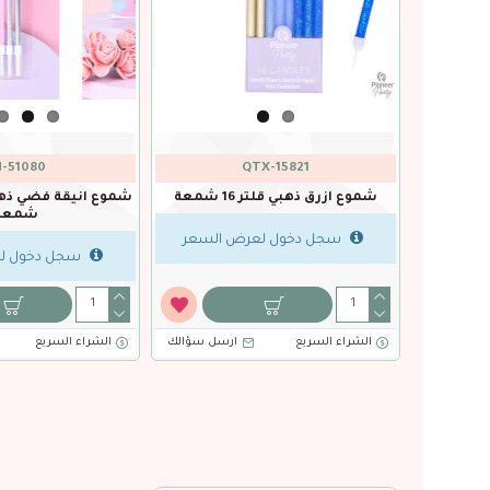
-51080
QTX-15821
شموع ازرق ذهبي قلتر 16 شمعة
شمعة
السعر
سجل دخول لعرض السعر
سجل دخول ل
سل سؤالك
الشراء السريع
ارسل سؤالك
الشراء السريع