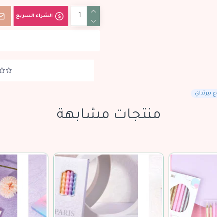
الشراء السريع
بيرثداي
منتجات مشابهة