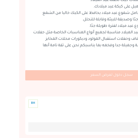
سات كيك لحفلة عيد الميلاد
 على كيكة عيد ميلادك.
مل شموع عيد ميلاد يحافظ على الكيك خاليا من الشمع
دًا وصديقة للبيئة وقابلة للتحلل.
عيد ميلاد لفترة طويلة جدًا.
د الميلاد مناسبة لجميع أنواع المناسبات الخاصة مثل حفلات
لزفاف وحفلات استقبال المولود وديكورات محلات المخابز
 وجميلة جدا وفخمه بما يناسبكم نحن على ثقة تامة أنها
سجل دخول لعرض السعر
BH