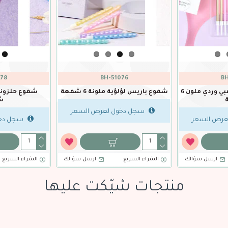
78
BH-51076
BH
شموع انيقة فضي ذهبي وردي ملون 6
شموع باريس لؤلؤية ملونة 6 شمعة
ش
سجل دخول لعرض السعر
عرض السعر
سجل دخو
ارسل سؤالك
الشراء السريع
ارسل سؤالك
الشراء السريع
منتجات شيّكت عليها