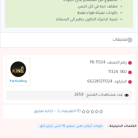
مصنوع من القصدير عالي الجودة
مغلف حبه في كل كيس
بالونات تعبئة هواء فقط
تنبية :لاتترك البالون يطير الى السماء
تعليقات
رقم الصنف:
PK-11324
11324
SKU:
الباركود:
662281211324
PartiesKing
عدد مشاهدات المنتج : 2659
(0 التقييمات)
-
كتابة تعليق
الكلمات الدليليلة :
بالونات أرقام ذهبي صغير 16 انش بارتيز كنق