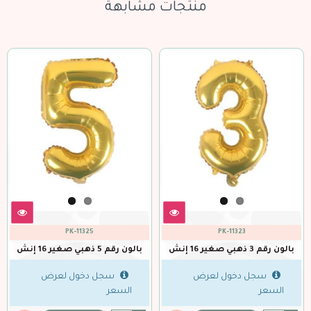
منتجات مشابهة
PK-11327
PK-11326
بالون رقم 6 ذهبي صغير 16 إنش
بالون رقم 7 ذهبي صغير 16 إنش
رض
سجل دخول لعرض
سجل دخول لعر
السعر
السعر