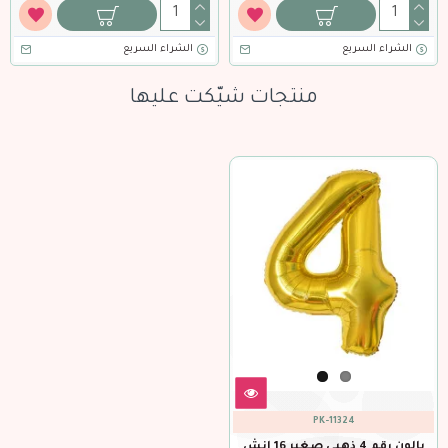
الشراء السريع
الشراء السريع
منتجات شيّكت عليها
PK-11324
بالون رقم 4 ذهبي صغير 16 إنش