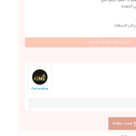
ز كنج
 الجودة
ير الى السماء
سجل دخول لعرض السعر
PartiesKing
ارسل سؤالك