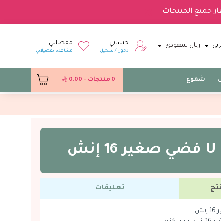
ار جميع المنتجات
حسابي
مفضلتي
بي
ريال سعودى
دخول / تسجيل
مشاهدة تفضيلاتي
س
شموع
0 منتجات - 0.00
ش
تج
تعليقات