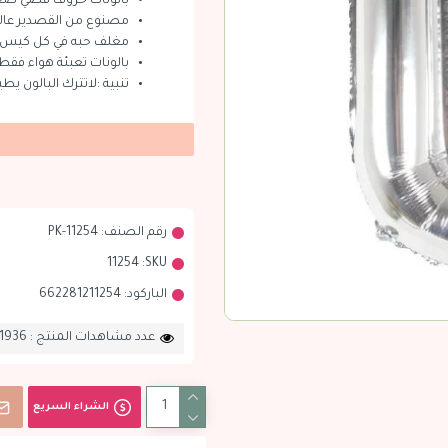
بالونات حروف فضي صغير 16 انش بارتي
مصنوع من القصدير عالي
مغلف حبه في كل كيس
بالونات تعبئة هواء فقط
تنبية :لاتترك البالون يط
رقم الصنف:
PK-11254
11254
SKU:
الباركود:
662281211254
عدد مشاهدات المنتج : 1936
الشراء السريع