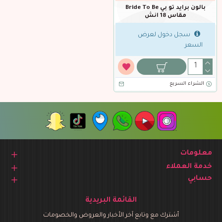
بالون برايد تو بي Bride To Be
مقاس 18 انش
سجل دخول لعرض
السعر
الشراء السريع
معلومات
خدمة العملاء
حسابي
القائمة البريدية
أشترك مع وتابع آخر الأخبار والعروض والخصومات