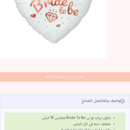
سجل دخول لعرض السعر
وصف وتفاصيل المنتج
بالون برايد تو بي Bride To Be مقاس 18 انش
مغلف حبه في كل كيس