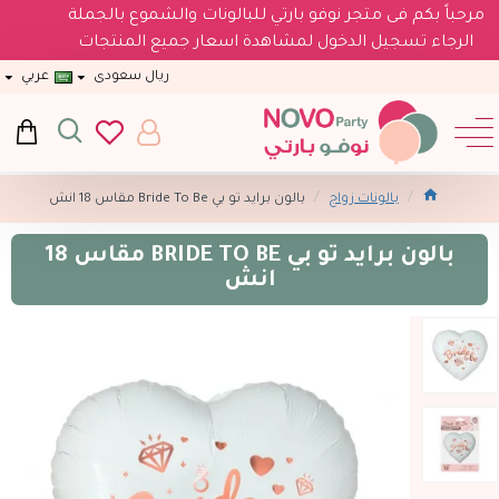
مرحباً بكم فى متجر نوفو بارتي للبالونات والشموع بالجملة
الرجاء تسجيل الدخول لمشاهدة اسعار جميع المنتجات
ريال سعودى
عربي
بالونات زواج
بالون برايد تو بي Bride To Be مقاس 18 انش
بالون برايد تو بي BRIDE TO BE مقاس 18
انش