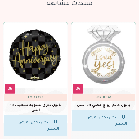
منتجات مشابهة
ANG-14271
ANG-35513
P
بالون ذكرى سنوية سعيدة 18
بالون زواج كيكة 30 إنش
بالون مجسم عريس 50 إن
سجل دخول لعرض
سجل دخول ل
لعرض
السعر
السعر