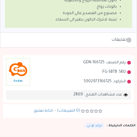
بالون لمناسبة الزواج والخطوبة
بالونات زواج
مصنوع من القصدير عالي الجودة
تنبية :لاتترك البالون يطير الى السماء
تعليقات
رقم الصنف:
GDN-166125
FG-SBTB
SKU:
الباركود:
5902973166125
Godan
عدد مشاهدات المنتج : 2869
(0 التقييمات)
-
كتابة تعليق
الكلمات الدليليلة :
برايد تو بي