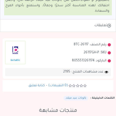
بالهيليوم أو الهواء.احصل على بالونات عيد ميلاد الرائعة الآن، واجعل
احتفالك لهذه المناسبة أكثر سحرًا وجمالًا، واستمتع بأجواء المرح
والسعادة.
تعليقات
رقم الصنف:
BTC-26117
26117GH-P
SKU:
الباركود:
8055513261174
betallic
عدد مشاهدات المنتج : 2195
(0 التقييمات)
-
كتابة تعليق
الكلمات الدليليلة :
بالونات عيد ميلاد
منتجات مشابهة