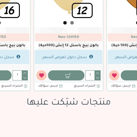
Neo-300378
Neo-050372
 باستل 12 إنش
بالون اخضر ليموني باستل5 إنش
(100 حبة)
(1 حبة)
سجل دخول لعرض السعر
سجل دخول لعرض ال
لك
الشراء السريع
ارسل سؤالك
ارسل سؤالك
منتجات شيّكت عليها