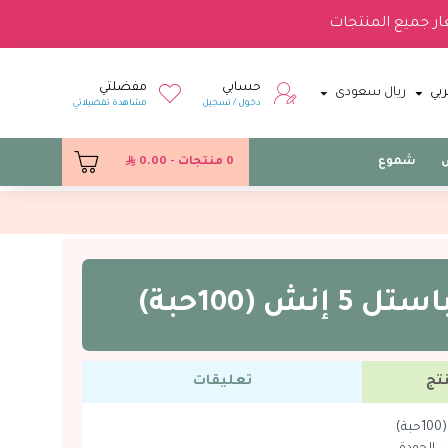
ار جميع المنتجات
حسابي
مفضلتي
بي
ريال سعودى
دخول / تسجيل
مشاهدة تفضيلاتي
س
شموع
0 منتجات - 0.00
إنش (100حبة)
تج
تعليقات