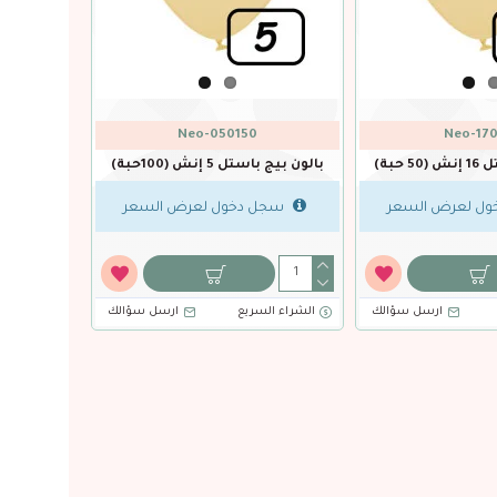
WTX-93321
eo-120402
بالون اسود ستاندرد 5 إنش (100
حبة)
بالون اخضر ليموني باستيل 36 إنش
بالون باستل مشكل 12 إنش (50 حبة)
سجل دخول لعرض السعر
سجل دخول لعر
سعر
الشراء السريع
ارسل سؤالك
الشراء السريع