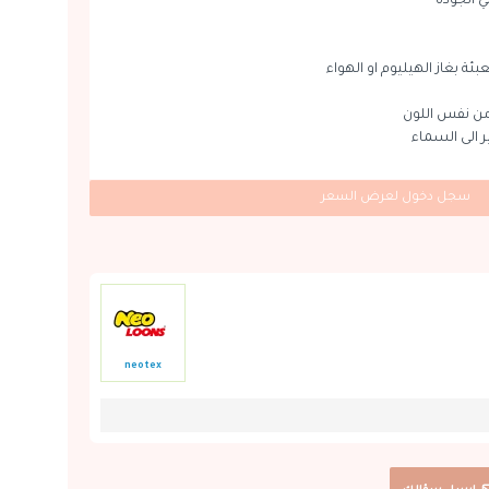
 الجودة
بئة بغاز الهيليوم او الهواء
ن نفس اللون
ير الى السماء
سجل دخول لعرض السعر
neotex