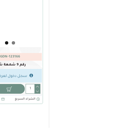
GDN-123166
رقم 9 شمعة شرار
سجل دخول لعرض
الشراء السريع
ا