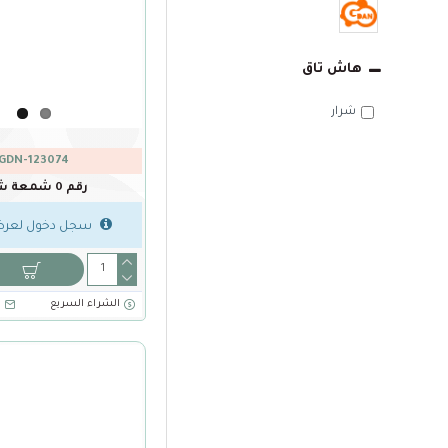
هاش تاق
شرار
GDN-123074
رقم 0 شمعة شرار
سجل دخول لعرض
الشراء السريع
ا