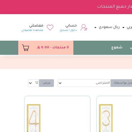
ار جميع المنتجات
حسابي
مفضلتي
بي
ريال سعودى
دخول / تسجيل
مشاهدة تفضيلاتي
س
شموع
0 منتجات - 0.00
فرز بواسطة:
عرض: