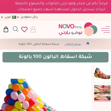
مرحباً بكم فى متجر نوفو بارتي للبالونات والشموع بالجملة
الرجاء تسجيل الدخول لمشاهدة اسعار جميع المنتجات
ريال سعودى
عربي
شبك البالون
شبكة اسقاط البالون 100 بالونة
شبكة اسقاط البالون 100 بالونة