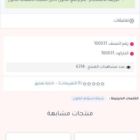
طريقة الاستخدام : يتم وضع البالون داخل الشبك لاسقاط البالون
تعليقات
رقم الصنف:
100031
الباركود:
100031
عدد مشاهدات المنتج : 6314
(0 التقييمات)
-
كتابة تعليق
الكلمات الدليليلة :
شبكة اسقاط البالون
منتجات مشابهة